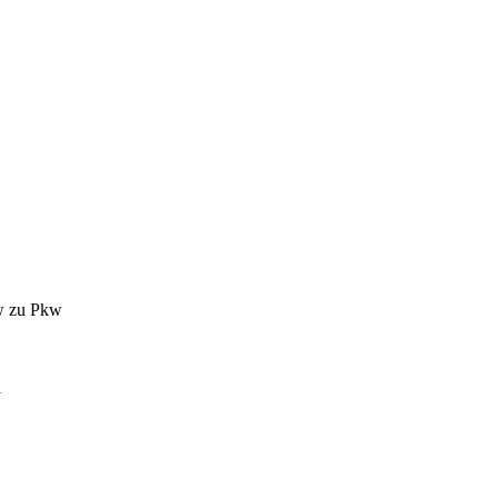
kw zu Pkw
i