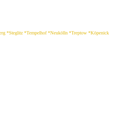
erg *Steglitz *Tempelhof *Neukölln *Treptow *Köpenick