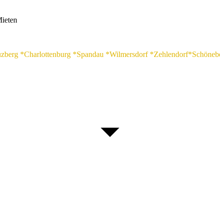
Mieten
euzberg *Charlottenburg *Spandau *Wilmersdorf *Zehlendorf*Schöneb